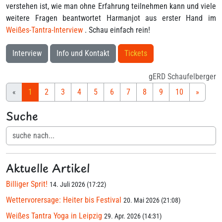
verstehen ist, wie man ohne Erfahrung teilnehmen kann und viele
weitere Fragen beantwortet Harmanjot aus erster Hand im
Weißes-Tantra-Interview
. Schau einfach rein!
Interview
Info und Kontakt
Tickets
gERD Schaufelberger
«
1
2
3
4
5
6
7
8
9
10
»
Suche
Aktuelle Artikel
Billiger Sprit!
14. Juli 2026 (17:22)
Wettervorersage: Heiter bis Festival
20. Mai 2026 (21:08)
Weißes Tantra Yoga in Leipzig
29. Apr. 2026 (14:31)