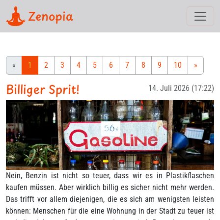
Zenopia
«
1
2
3
4
5
6
7
8
9
10
»
Billiger Sprit!
14. Juli 2026 (17:22)
Nein, Benzin ist nicht so teuer, dass wir es in Plastikflaschen
kaufen müssen. Aber wirklich billig es sicher nicht mehr werden.
Das trifft vor allem diejenigen, die es sich am wenigsten leisten
können: Menschen für die eine Wohnung in der Stadt zu teuer ist