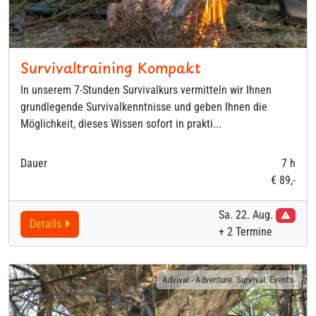
Survivaltraining Kompakt
In unserem 7-Stunden Survivalkurs vermitteln wir Ihnen
grundlegende Survivalkenntnisse und geben Ihnen die
Möglichkeit, dieses Wissen sofort in prakti...
Dauer
7 h
€ 89,-
Sa. 22. Aug.
ausgeb
Details
+ 2 Termine
Advival - Adventure. Survival. Events.