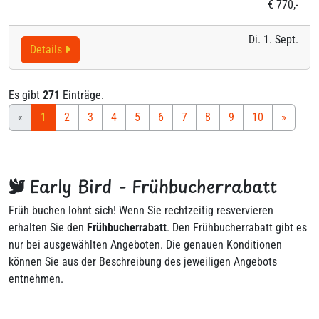
€ 770,-
Di. 1. Sept.
Details
Es gibt
271
Einträge.
«
1
2
3
4
5
6
7
8
9
10
»
Early Bird - Frühbucherrabatt
Früh buchen lohnt sich! Wenn Sie rechtzeitig resvervieren
erhalten Sie den
Frühbucherrabatt
. Den Frühbucherrabatt gibt es
nur bei ausgewählten Angeboten. Die genauen Konditionen
können Sie aus der Beschreibung des jeweiligen Angebots
entnehmen.