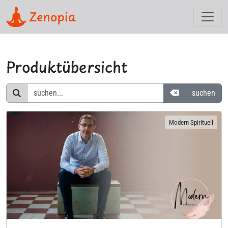
Zenopia
Produktübersicht
Suchbegriffe z
suchen
Modern Spirituell