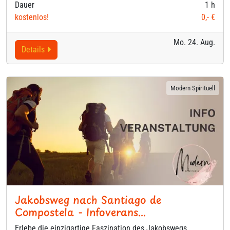
Dauer
1 h
kostenlos!
0,- €
Mo. 24. Aug.
Details
Modern Spirituell
Jakobsweg nach Santiago de
Compostela - Infoverans...
Erlebe die einzigartige Faszination des Jakobswegs