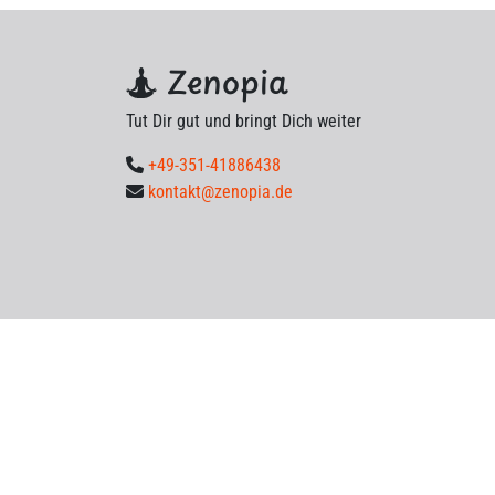
Zenopia
Tut Dir gut und bringt Dich weiter
+49-351-41886438
kontakt@zenopia.de