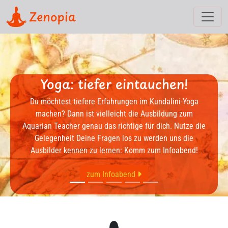
Zenopia
auchen!
m Kundalini-Yoga
Ausbildung zum
Yoga Präventio
ür dich. Nutze die
werden uns die
Stressbewältigung durch Entspan
 zum Infoabend!
Krankenkassen anerkannter Y
Info und Anmeldung .