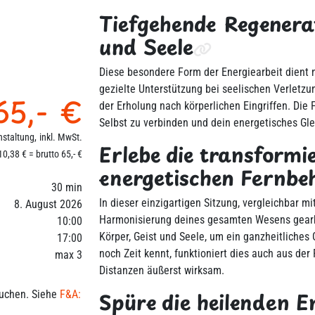
Tiefgehende Regenerat
und Seele
Diese besondere Form der Energiearbeit dient 
gezielte Unterstützung bei seelischen Verletz
65,- €
der Erholung nach körperlichen Eingriffen. Die 
Selbst zu verbinden und dein energetisches Gle
nstaltung,
inkl. MwSt.
Erlebe die transformi
0,38 € = brutto 65,- €
energetischen Fernbe
30 min
In dieser einzigartigen Sitzung, vergleichbar mit
8. August 2026
Harmonisierung deines gesamten Wesens gearb
10:00
Körper, Geist und Seele, um ein ganzheitliches
17:00
noch Zeit kennt, funktioniert dies auch aus der
max 3
Distanzen äußerst wirksam.
Spüre die heilenden E
 buchen. Siehe
F&A: