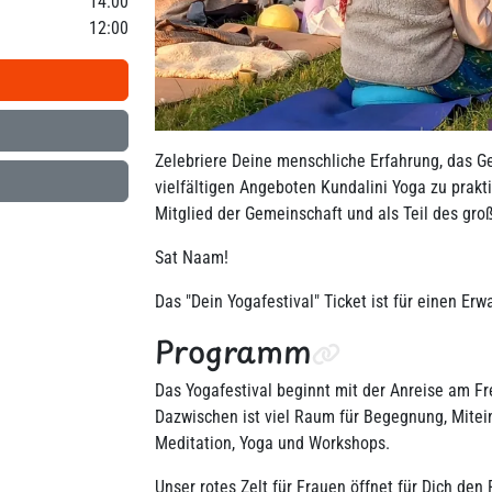
14:00
12:00
Zelebriere Deine menschliche Erfahrung, das G
vielfältigen Angeboten Kundalini Yoga zu praktiz
Mitglied der Gemeinschaft und als Teil des groß
Sat Naam!
Das "Dein Yogafestival" Ticket ist für einen Er
Programm
Das Yogafestival beginnt mit der Anreise am F
Dazwischen ist viel Raum für Begegnung, Mite
Meditation, Yoga und Workshops.
Unser rotes Zelt für Frauen öffnet für Dich de