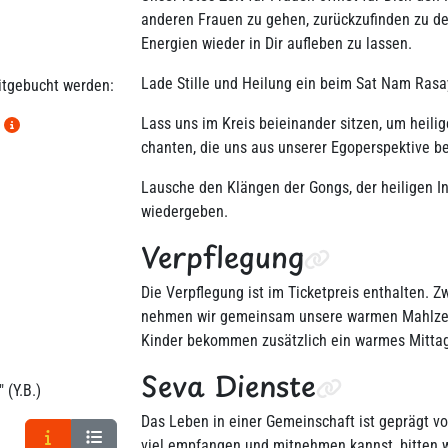
anderen Frauen zu gehen, zurückzufinden zu d
Energien wieder in Dir aufleben zu lassen.
Lade Stille und Heilung ein beim Sat Nam Rasa
itgebucht werden:
Lass uns im Kreis beieinander sitzen, um heili
t
chanten, die uns aus unserer Egoperspektive be
Lausche den Klängen der Gongs, der heiligen I
wiedergeben.
Verpflegung
Die Verpflegung ist im Ticketpreis enthalten.
nehmen wir gemeinsam unsere warmen Mahlzeiten
Kinder bekommen zusätzlich ein warmes Mitta
Seva Dienste
" (Y.B.)
Das Leben in einer Gemeinschaft ist geprägt 
viel empfangen und mitnehmen kannst, bitten w