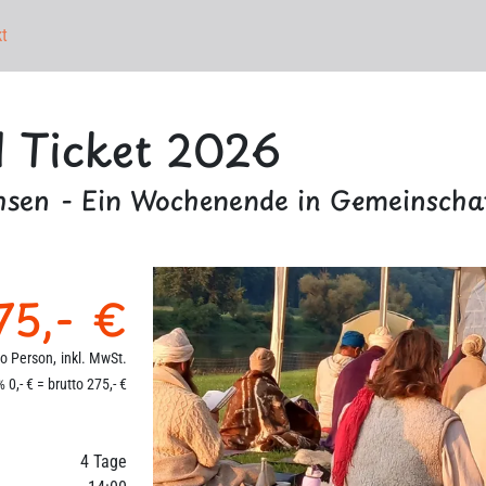
t
l Ticket 2026
chsen - Ein Wochenende in Gemeinschaf
75,- €
ro Person,
inkl. MwSt.
 0,- € = brutto 275,- €
4 Tage