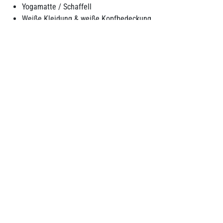
Yogamatte / Schaffell
Weiße Kleidung & weiße Kopfbedeckung
Geschirr für das Mittagessen inkl. Verpackung für danach
Mindestalter 9 Jahre
Keine Vorkenntnisse nötig
Zenopia
Tut Dir gut und bringt Dich weiter
+49-351-41886438
kontakt@zenopia.de
Hilfe
AGB